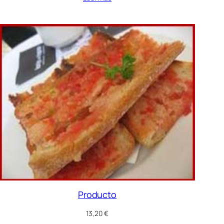
Producto
13,20
€