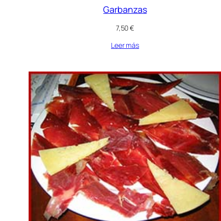
Garbanzas
7,50
€
Leer más