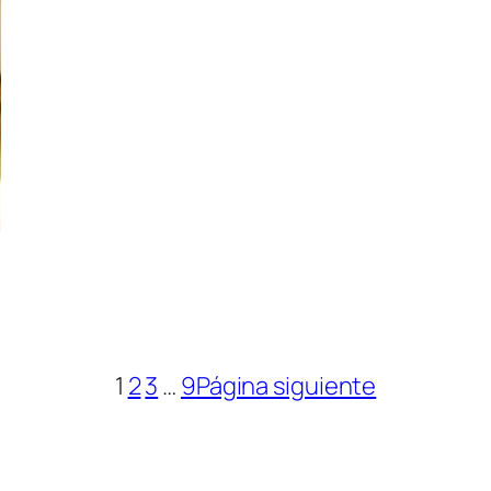
1
2
3
…
9
Página siguiente